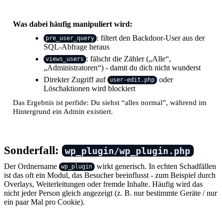
Was dabei häufig manipuliert wird:
: filtert den Backdoor-User aus der
pre_user_query
SQL-Abfrage heraus
: fälscht die Zähler („Alle“,
views_users
„Administratoren“) - damit du dich nicht wunderst
Direkter Zugriff auf
oder
user-edit.php
Löschaktionen wird blockiert
Das Ergebnis ist perfide: Du siehst “alles normal”, während im
Hintergrund ein Admin existiert.
Sonderfall:
wp_plugin/wp_plugin.php
Der Ordnername
wirkt generisch. In echten Schadfällen
wp_plugin
ist das oft ein Modul, das Besucher beeinflusst - zum Beispiel durch
Overlays, Weiterleitungen oder fremde Inhalte. Häufig wird das
nicht jeder Person gleich angezeigt (z. B. nur bestimmte Geräte / nur
ein paar Mal pro Cookie).