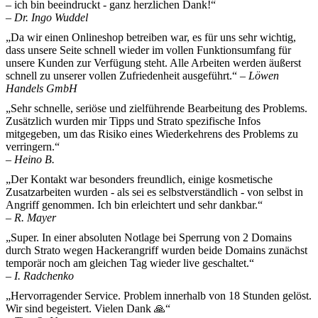
– ich bin beeindruckt - ganz herzlichen Dank!“
– Dr. Ingo Wuddel
„Da wir einen Onlineshop betreiben war, es für uns sehr wichtig,
dass unsere Seite schnell wieder im vollen Funktionsumfang für
unsere Kunden zur Verfügung steht. Alle Arbeiten werden äußerst
schnell zu unserer vollen Zufriedenheit ausgeführt.“
– Löwen
Handels GmbH
„Sehr schnelle, seriöse und zielführende Bearbeitung des Problems.
Zusätzlich wurden mir Tipps und Strato spezifische Infos
mitgegeben, um das Risiko eines Wiederkehrens des Problems zu
verringern.“
– Heino B.
„Der Kontakt war besonders freundlich, einige kosmetische
Zusatzarbeiten wurden - als sei es selbstverständlich - von selbst in
Angriff genommen. Ich bin erleichtert und sehr dankbar.“
– R. Mayer
„Super. In einer absoluten Notlage bei Sperrung von 2 Domains
durch Strato wegen Hackerangriff wurden beide Domains zunächst
temporär noch am gleichen Tag wieder live geschaltet.“
– I. Radchenko
„Hervorragender Service. Problem innerhalb von 18 Stunden gelöst.
Wir sind begeistert. Vielen Dank 🙏“