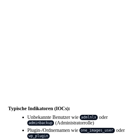
Typische Indikatoren (IOCs):
Unbekannte Benutzer wie
oder
admlnlx
(Administratorrolle)
adminbackup
Plugin-/Ordnernamen wie
oder
one_images_user
wp_plugin