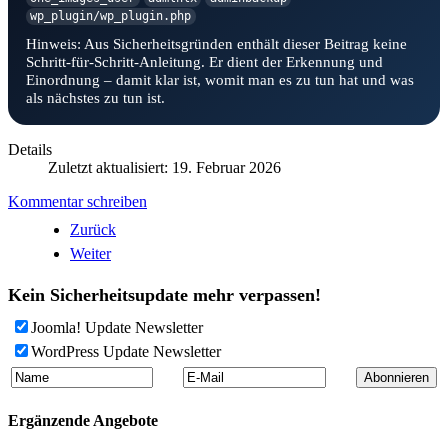
wp_plugin/wp_plugin.php
Hinweis: Aus Sicherheitsgründen enthält dieser Beitrag keine
Schritt-für-Schritt-Anleitung. Er dient der Erkennung und
Einordnung – damit klar ist, womit man es zu tun hat und was
als nächstes zu tun ist.
Details
Zuletzt aktualisiert: 19. Februar 2026
Kommentar schreiben
Zurück
Weiter
Kein Sicherheitsupdate mehr verpassen!
Joomla! Update Newsletter
WordPress Update Newsletter
Ergänzende Angebote