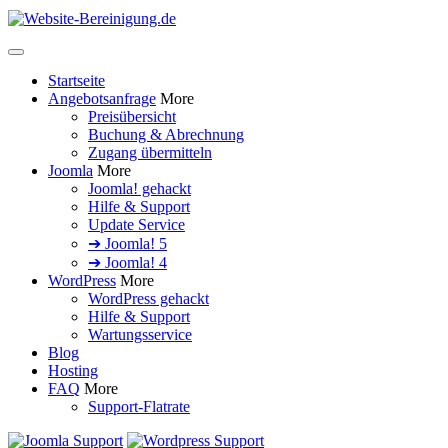
Startseite
Angebotsanfrage
More
Preisübersicht
Buchung & Abrechnung
Zugang übermitteln
Joomla
More
Joomla! gehackt
Hilfe & Support
Update Service
➔ Joomla! 5
➔ Joomla! 4
WordPress
More
WordPress gehackt
Hilfe & Support
Wartungsservice
Blog
Hosting
FAQ
More
Support-Flatrate