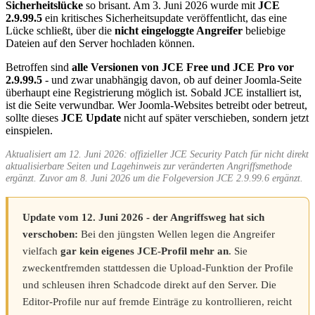
Sicherheitslücke
so brisant. Am 3. Juni 2026 wurde mit
JCE
2.9.99.5
ein kritisches Sicherheitsupdate veröffentlicht, das eine
Lücke schließt, über die
nicht eingeloggte Angreifer
beliebige
Dateien auf den Server hochladen können.
Betroffen sind
alle Versionen von JCE Free und JCE Pro vor
2.9.99.5
- und zwar unabhängig davon, ob auf deiner Joomla-Seite
überhaupt eine Registrierung möglich ist. Sobald JCE installiert ist,
ist die Seite verwundbar. Wer Joomla-Websites betreibt oder betreut,
sollte dieses
JCE Update
nicht auf später verschieben, sondern jetzt
einspielen.
Aktualisiert am 12. Juni 2026: offizieller JCE Security Patch für nicht direkt
aktualisierbare Seiten und Lagehinweis zur veränderten Angriffsmethode
ergänzt. Zuvor am 8. Juni 2026 um die Folgeversion JCE 2.9.99.6 ergänzt.
Update vom 12. Juni 2026 - der Angriffsweg hat sich
verschoben:
Bei den jüngsten Wellen legen die Angreifer
vielfach
gar kein eigenes JCE-Profil mehr an
. Sie
zweckentfremden stattdessen die Upload-Funktion der Profile
und schleusen ihren Schadcode direkt auf den Server. Die
Editor-Profile nur auf fremde Einträge zu kontrollieren, reicht