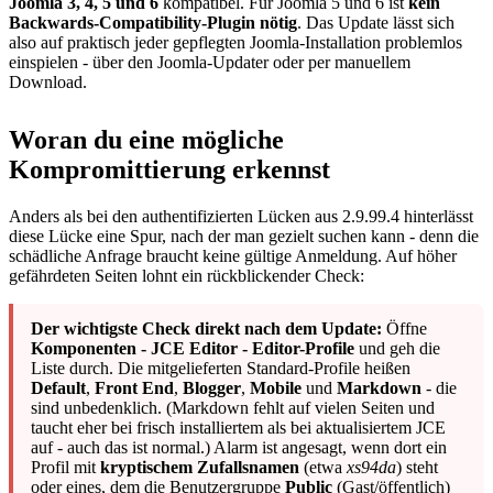
Joomla 3, 4, 5 und 6
kompatibel. Für Joomla 5 und 6 ist
kein
Backwards-Compatibility-Plugin nötig
. Das Update lässt sich
also auf praktisch jeder gepflegten Joomla-Installation problemlos
einspielen - über den Joomla-Updater oder per manuellem
Download.
Woran du eine mögliche
Kompromittierung erkennst
Anders als bei den authentifizierten Lücken aus 2.9.99.4 hinterlässt
diese Lücke eine Spur, nach der man gezielt suchen kann - denn die
schädliche Anfrage braucht keine gültige Anmeldung. Auf höher
gefährdeten Seiten lohnt ein rückblickender Check:
Der wichtigste Check direkt nach dem Update:
Öffne
Komponenten - JCE Editor - Editor-Profile
und geh die
Liste durch. Die mitgelieferten Standard-Profile heißen
Default
,
Front End
,
Blogger
,
Mobile
und
Markdown
- die
sind unbedenklich. (Markdown fehlt auf vielen Seiten und
taucht eher bei frisch installiertem als bei aktualisiertem JCE
auf - auch das ist normal.) Alarm ist angesagt, wenn dort ein
Profil mit
kryptischem Zufallsnamen
(etwa
xs94da
) steht
oder eines, dem die Benutzergruppe
Public
(Gast/öffentlich)