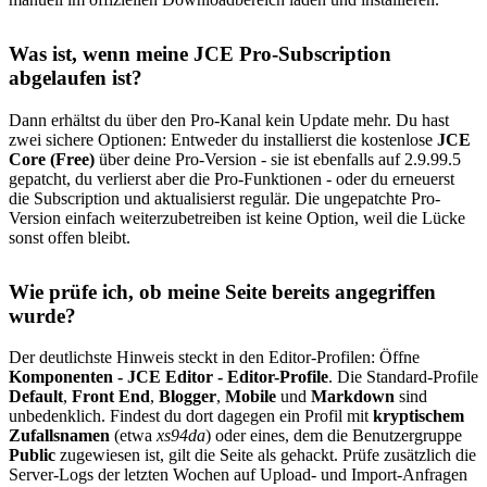
Was ist, wenn meine JCE Pro-Subscription
abgelaufen ist?
Dann erhältst du über den Pro-Kanal kein Update mehr. Du hast
zwei sichere Optionen: Entweder du installierst die kostenlose
JCE
Core (Free)
über deine Pro-Version - sie ist ebenfalls auf 2.9.99.5
gepatcht, du verlierst aber die Pro-Funktionen - oder du erneuerst
die Subscription und aktualisierst regulär. Die ungepatchte Pro-
Version einfach weiterzubetreiben ist keine Option, weil die Lücke
sonst offen bleibt.
Wie prüfe ich, ob meine Seite bereits angegriffen
wurde?
Der deutlichste Hinweis steckt in den Editor-Profilen: Öffne
Komponenten - JCE Editor - Editor-Profile
. Die Standard-Profile
Default
,
Front End
,
Blogger
,
Mobile
und
Markdown
sind
unbedenklich. Findest du dort dagegen ein Profil mit
kryptischem
Zufallsnamen
(etwa
xs94da
) oder eines, dem die Benutzergruppe
Public
zugewiesen ist, gilt die Seite als gehackt. Prüfe zusätzlich die
Server-Logs der letzten Wochen auf Upload- und Import-Anfragen