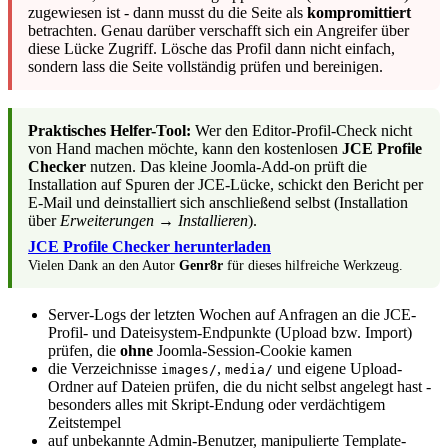
zugewiesen ist - dann musst du die Seite als
kompromittiert
betrachten. Genau darüber verschafft sich ein Angreifer über
diese Lücke Zugriff. Lösche das Profil dann nicht einfach,
sondern lass die Seite vollständig prüfen und bereinigen.
Praktisches Helfer-Tool:
Wer den Editor-Profil-Check nicht
von Hand machen möchte, kann den kostenlosen
JCE Profile
Checker
nutzen. Das kleine Joomla-Add-on prüft die
Installation auf Spuren der JCE-Lücke, schickt den Bericht per
E-Mail und deinstalliert sich anschließend selbst (Installation
über
Erweiterungen → Installieren
).
JCE Profile Checker herunterladen
Vielen Dank an den Autor
Genr8r
für dieses hilfreiche Werkzeug.
Server-Logs der letzten Wochen auf Anfragen an die JCE-
Profil- und Dateisystem-Endpunkte (Upload bzw. Import)
prüfen, die
ohne
Joomla-Session-Cookie kamen
die Verzeichnisse
,
und eigene Upload-
images/
media/
Ordner auf Dateien prüfen, die du nicht selbst angelegt hast -
besonders alles mit Skript-Endung oder verdächtigem
Zeitstempel
auf unbekannte Admin-Benutzer, manipulierte Template-