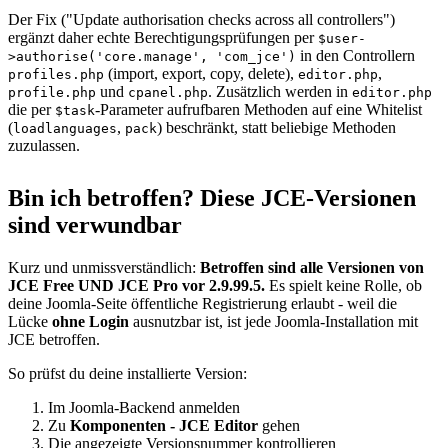
Der Fix ("Update authorisation checks across all controllers")
ergänzt daher echte Berechtigungsprüfungen per
$user-
in den Controllern
>authorise('core.manage', 'com_jce')
(import, export, copy, delete),
,
profiles.php
editor.php
und
. Zusätzlich werden in
profile.php
cpanel.php
editor.php
die per
-Parameter aufrufbaren Methoden auf eine Whitelist
$task
(
,
) beschränkt, statt beliebige Methoden
loadlanguages
pack
zuzulassen.
Bin ich betroffen? Diese JCE-Versionen
sind verwundbar
Kurz und unmissverständlich:
Betroffen sind alle Versionen von
JCE Free UND JCE Pro vor 2.9.99.5.
Es spielt keine Rolle, ob
deine Joomla-Seite öffentliche Registrierung erlaubt - weil die
Lücke
ohne Login
ausnutzbar ist, ist jede Joomla-Installation mit
JCE betroffen.
So prüfst du deine installierte Version:
Im Joomla-Backend anmelden
Zu
Komponenten - JCE Editor
gehen
Die angezeigte Versionsnummer kontrollieren