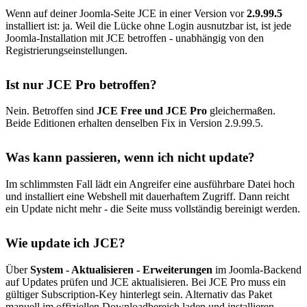
Wenn auf deiner Joomla-Seite JCE in einer Version vor
2.9.99.5
installiert ist: ja. Weil die Lücke ohne Login ausnutzbar ist, ist jede
Joomla-Installation mit JCE betroffen - unabhängig von den
Registrierungseinstellungen.
Ist nur JCE Pro betroffen?
Nein. Betroffen sind
JCE Free und JCE Pro
gleichermaßen.
Beide Editionen erhalten denselben Fix in Version 2.9.99.5.
Was kann passieren, wenn ich nicht update?
Im schlimmsten Fall lädt ein Angreifer eine ausführbare Datei hoch
und installiert eine Webshell mit dauerhaftem Zugriff. Dann reicht
ein Update nicht mehr - die Seite muss vollständig bereinigt werden.
Wie update ich JCE?
Über
System - Aktualisieren - Erweiterungen
im Joomla-Backend
auf Updates prüfen und JCE aktualisieren. Bei JCE Pro muss ein
gültiger Subscription-Key hinterlegt sein. Alternativ das Paket
manuell im offiziellen Downloadbereich laden und installieren.