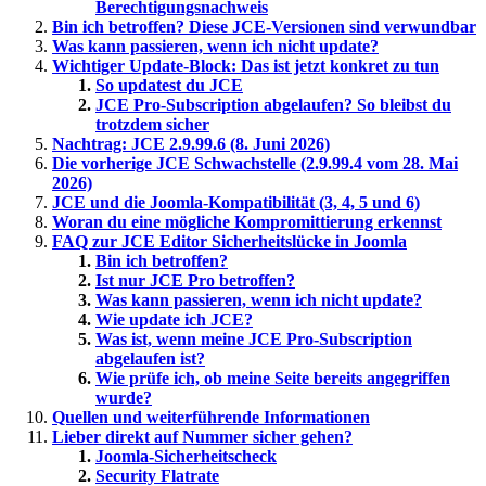
Berechtigungsnachweis
Bin ich betroffen? Diese JCE-Versionen sind verwundbar
Was kann passieren, wenn ich nicht update?
Wichtiger Update-Block: Das ist jetzt konkret zu tun
So updatest du JCE
JCE Pro-Subscription abgelaufen? So bleibst du
trotzdem sicher
Nachtrag: JCE 2.9.99.6 (8. Juni 2026)
Die vorherige JCE Schwachstelle (2.9.99.4 vom 28. Mai
2026)
JCE und die Joomla-Kompatibilität (3, 4, 5 und 6)
Woran du eine mögliche Kompromittierung erkennst
FAQ zur JCE Editor Sicherheitslücke in Joomla
Bin ich betroffen?
Ist nur JCE Pro betroffen?
Was kann passieren, wenn ich nicht update?
Wie update ich JCE?
Was ist, wenn meine JCE Pro-Subscription
abgelaufen ist?
Wie prüfe ich, ob meine Seite bereits angegriffen
wurde?
Quellen und weiterführende Informationen
Lieber direkt auf Nummer sicher gehen?
Joomla-Sicherheitscheck
Security Flatrate