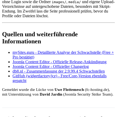
ohne Login sowie die Ordner
,
und eigene Upload-
images/
media/
Verzeichnisse auf untergeschobene Dateien, besonders mit Skript-
Endung. Im Zweifel lass die Seite professionell prüfen, bevor du
Profile oder Dateien löschst.
Quellen und weiterführende
Informationen
mySites.guru - Detaillierte Analyse der Schwachstelle (Free +
Pro bestätigt)
Joomla Content Editor - Offizielle Release-Ankündigung
Joomla Content Editor - Offizieller Changelog
db8.nl - Zusammenfassung der 2.9.99.4 Schwachstellen
GitHub (widgetfactory/jce) - Free/Core-Version ebenfalls
gepatcht
Gemeldet wurde die Lücke von
Uwe Flottemesch
(fc-hosting.de),
mit Unterstützung von
David Jardin
(Joomla Security Strike Team).