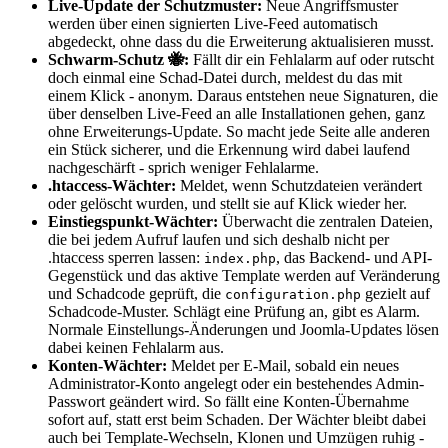
Live-Update der Schutzmuster:
Neue Angriffsmuster
werden über einen signierten Live-Feed automatisch
abgedeckt, ohne dass du die Erweiterung aktualisieren musst.
Schwarm-Schutz 🐝:
Fällt dir ein Fehlalarm auf oder rutscht
doch einmal eine Schad-Datei durch, meldest du das mit
einem Klick - anonym. Daraus entstehen neue Signaturen, die
über denselben Live-Feed an alle Installationen gehen, ganz
ohne Erweiterungs-Update. So macht jede Seite alle anderen
ein Stück sicherer, und die Erkennung wird dabei laufend
nachgeschärft - sprich weniger Fehlalarme.
.htaccess-Wächter:
Meldet, wenn Schutzdateien verändert
oder gelöscht wurden, und stellt sie auf Klick wieder her.
Einstiegspunkt-Wächter:
Überwacht die zentralen Dateien,
die bei jedem Aufruf laufen und sich deshalb nicht per
.htaccess sperren lassen:
, das Backend- und API-
index.php
Gegenstück und das aktive Template werden auf Veränderung
und Schadcode geprüft, die
gezielt auf
configuration.php
Schadcode-Muster. Schlägt eine Prüfung an, gibt es Alarm.
Normale Einstellungs-Änderungen und Joomla-Updates lösen
dabei keinen Fehlalarm aus.
Konten-Wächter:
Meldet per E-Mail, sobald ein neues
Administrator-Konto angelegt oder ein bestehendes Admin-
Passwort geändert wird. So fällt eine Konten-Übernahme
sofort auf, statt erst beim Schaden. Der Wächter bleibt dabei
auch bei Template-Wechseln, Klonen und Umzügen ruhig -