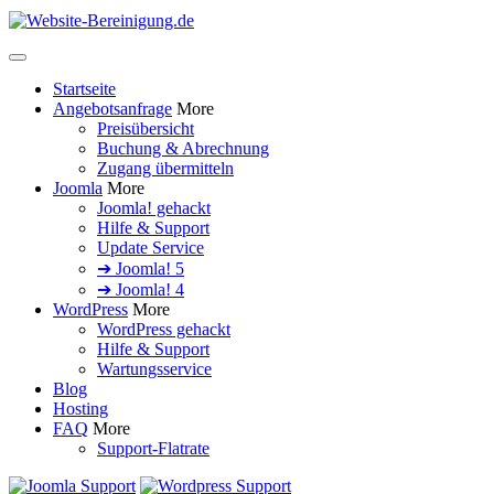
Startseite
Angebotsanfrage
More
Preisübersicht
Buchung & Abrechnung
Zugang übermitteln
Joomla
More
Joomla! gehackt
Hilfe & Support
Update Service
➔ Joomla! 5
➔ Joomla! 4
WordPress
More
WordPress gehackt
Hilfe & Support
Wartungsservice
Blog
Hosting
FAQ
More
Support-Flatrate