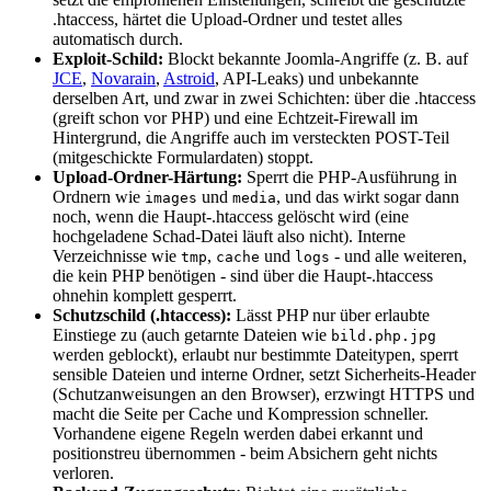
.htaccess, härtet die Upload-Ordner und testet alles
automatisch durch.
Exploit-Schild:
Blockt bekannte Joomla-Angriffe (z. B. auf
JCE
,
Novarain
,
Astroid
, API-Leaks) und unbekannte
derselben Art, und zwar in zwei Schichten: über die .htaccess
(greift schon vor PHP) und eine Echtzeit-Firewall im
Hintergrund, die Angriffe auch im versteckten POST-Teil
(mitgeschickte Formulardaten) stoppt.
Upload-Ordner-Härtung:
Sperrt die PHP-Ausführung in
Ordnern wie
und
, und das wirkt sogar dann
images
media
noch, wenn die Haupt-.htaccess gelöscht wird (eine
hochgeladene Schad-Datei läuft also nicht). Interne
Verzeichnisse wie
,
und
- und alle weiteren,
tmp
cache
logs
die kein PHP benötigen - sind über die Haupt-.htaccess
ohnehin komplett gesperrt.
Schutzschild (.htaccess):
Lässt PHP nur über erlaubte
Einstiege zu (auch getarnte Dateien wie
bild.php.jpg
werden geblockt), erlaubt nur bestimmte Dateitypen, sperrt
sensible Dateien und interne Ordner, setzt Sicherheits-Header
(Schutzanweisungen an den Browser), erzwingt HTTPS und
macht die Seite per Cache und Kompression schneller.
Vorhandene eigene Regeln werden dabei erkannt und
positionstreu übernommen - beim Absichern geht nichts
verloren.