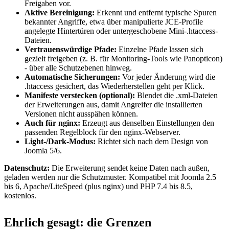
Freigaben vor.
Aktive Bereinigung:
Erkennt und entfernt typische Spuren
bekannter Angriffe, etwa über manipulierte JCE-Profile
angelegte Hintertüren oder untergeschobene Mini-.htaccess-
Dateien.
Vertrauenswürdige Pfade:
Einzelne Pfade lassen sich
gezielt freigeben (z. B. für Monitoring-Tools wie Panopticon)
- über alle Schutzebenen hinweg.
Automatische Sicherungen:
Vor jeder Änderung wird die
.htaccess gesichert, das Wiederherstellen geht per Klick.
Manifeste verstecken (optional):
Blendet die .xml-Dateien
der Erweiterungen aus, damit Angreifer die installierten
Versionen nicht ausspähen können.
Auch für nginx:
Erzeugt aus denselben Einstellungen den
passenden Regelblock für den nginx-Webserver.
Light-/Dark-Modus:
Richtet sich nach dem Design von
Joomla 5/6.
Datenschutz:
Die Erweiterung sendet keine Daten nach außen,
geladen werden nur die Schutzmuster. Kompatibel mit Joomla 2.5
bis 6, Apache/LiteSpeed (plus nginx) und PHP 7.4 bis 8.5,
kostenlos.
Ehrlich gesagt: die Grenzen