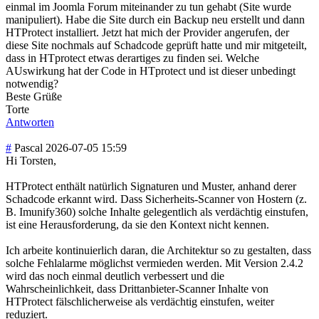
einmal im Joomla Forum miteinander zu tun gehabt (Site wurde
manipuliert). Habe die Site durch ein Backup neu erstellt und dann
HTProtect installiert. Jetzt hat mich der Provider angerufen, der
diese Site nochmals auf Schadcode geprüft hatte und mir mitgeteilt,
dass in HTprotect etwas derartiges zu finden sei. Welche
AUswirkung hat der Code in HTprotect und ist dieser unbedingt
notwendig?
Beste Grüße
Torte
Antworten
#
Pascal
2026-07-05 15:59
Hi Torsten,
HTProtect enthält natürlich Signaturen und Muster, anhand derer
Schadcode erkannt wird. Dass Sicherheits-Scanner von Hostern (z.
B. Imunify360) solche Inhalte gelegentlich als verdächtig einstufen,
ist eine Herausforderung, da sie den Kontext nicht kennen.
Ich arbeite kontinuierlich daran, die Architektur so zu gestalten, dass
solche Fehlalarme möglichst vermieden werden. Mit Version 2.4.2
wird das noch einmal deutlich verbessert und die
Wahrscheinlichkeit, dass Drittanbieter-Scanner Inhalte von
HTProtect fälschlicherweise als verdächtig einstufen, weiter
reduziert.