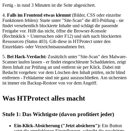
Fertig - in rund 3 Minuten ist die Seite abgesichert.
4.
Falls im Frontend etwas klemmt
(Bilder, CSS oder einzelne
Funktionen fehlen): Starte unter "Site-Scan" die 403-Prüfung - sie
findet versehentlich blockierte Inhalte und schlägt die passende
Freigabe vor. Hilft das nicht, öffne die Browser-Konsole
(Rechtsklick > Untersuchen oder F12) und sieh nach blockierten
Ressourcen (Status 403). Gib diese in HTProtect unter den
Einzeldatei- oder Verzeichnisausnahmen frei.
5.
Bei Hack-Verdacht:
Zusätzlich unter "Site-Scan" den Malware-
Scanner laufen lassen - er findet eingeschleuste Schaddateien, zeigt
ihren Inhalt zur Prüfung an und entfernt sie per Klick. Dabei mit
Bedacht vorgehen: vor dem Löschen den Inhalt prüfen, nicht blind
entfernen - Fehlalarme sind nie ganz auszuschließen. Am sichersten
ist immer ein Backup-Restore von vor dem Angriff.
Was HTProtect alles macht
Stufe 1: Das Wichtigste (davon profitiert jeder)
Ein-Klick-Absicherung ("Jetzt absichern"):
Ein Button
setzt die empfohlenen Einstellungen, schreibt die geschützte