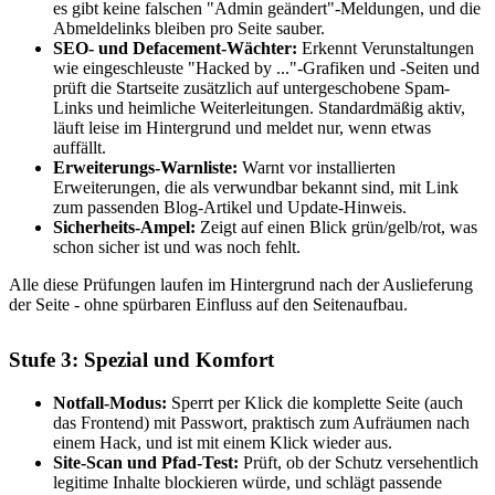
es gibt keine falschen "Admin geändert"-Meldungen, und die
Abmeldelinks bleiben pro Seite sauber.
SEO- und Defacement-Wächter:
Erkennt Verunstaltungen
wie eingeschleuste "Hacked by ..."-Grafiken und -Seiten und
prüft die Startseite zusätzlich auf untergeschobene Spam-
Links und heimliche Weiterleitungen. Standardmäßig aktiv,
läuft leise im Hintergrund und meldet nur, wenn etwas
auffällt.
Erweiterungs-Warnliste:
Warnt vor installierten
Erweiterungen, die als verwundbar bekannt sind, mit Link
zum passenden Blog-Artikel und Update-Hinweis.
Sicherheits-Ampel:
Zeigt auf einen Blick grün/gelb/rot, was
schon sicher ist und was noch fehlt.
Alle diese Prüfungen laufen im Hintergrund nach der Auslieferung
der Seite - ohne spürbaren Einfluss auf den Seitenaufbau.
Stufe 3: Spezial und Komfort
Notfall-Modus:
Sperrt per Klick die komplette Seite (auch
das Frontend) mit Passwort, praktisch zum Aufräumen nach
einem Hack, und ist mit einem Klick wieder aus.
Site-Scan und Pfad-Test:
Prüft, ob der Schutz versehentlich
legitime Inhalte blockieren würde, und schlägt passende