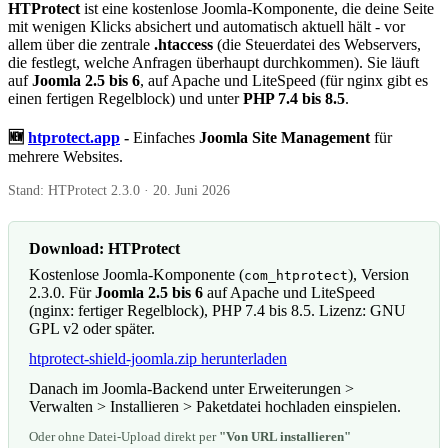
HTProtect
ist eine kostenlose Joomla-Komponente, die deine Seite
mit wenigen Klicks absichert und automatisch aktuell hält - vor
allem über die zentrale
.htaccess
(die Steuerdatei des Webservers,
die festlegt, welche Anfragen überhaupt durchkommen). Sie läuft
auf
Joomla 2.5 bis 6
, auf Apache und LiteSpeed (für nginx gibt es
einen fertigen Regelblock) und unter
PHP 7.4 bis 8.5
.
🆕
htprotect.app
-
Einfaches
Joomla Site Management
für
mehrere Websites.
Stand: HTProtect
2.3.0
·
20. Juni 2026
Download: HTProtect
Kostenlose Joomla-Komponente (
), Version
com_htprotect
2.3.0
. Für
Joomla 2.5 bis 6
auf Apache und LiteSpeed
(nginx: fertiger Regelblock), PHP 7.4 bis 8.5. Lizenz: GNU
GPL v2 oder später.
htprotect-shield-joomla.zip herunterladen
Danach im Joomla-Backend unter Erweiterungen >
Verwalten > Installieren > Paketdatei hochladen einspielen.
Oder ohne Datei-Upload direkt per
"Von URL installieren"