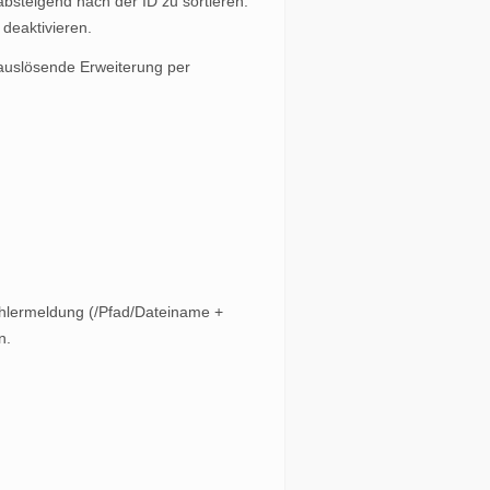
bsteigend nach der ID zu sortieren.
 deaktivieren.
e auslösende Erweiterung per
ehlermeldung (/Pfad/Dateiname +
n.