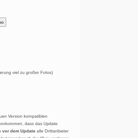
eo
erung viel zu großer Fotos)
euen Version kompatiblen
h vorkommen, dass das Update
on
vor dem Update
alle Drittanbieter