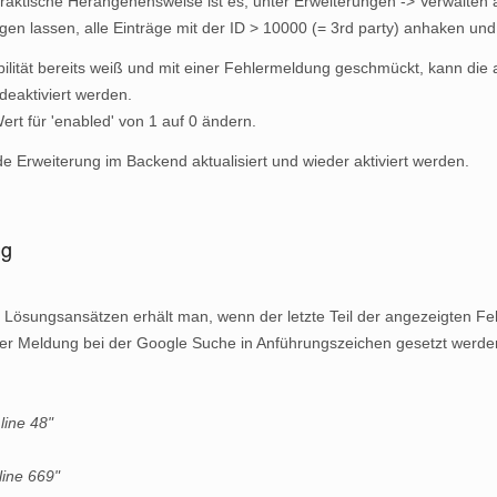
praktische Herangehensweise ist es, unter Erweiterungen -> Verwalten a
en lassen, alle Einträge mit der ID > 10000 (= 3rd party) anhaken und
ibilität bereits weiß und mit einer Fehlermeldung geschmückt, kann di
eaktiviert werden.
ert für 'enabled' von 1 auf 0 ändern.
 Erweiterung im Backend aktualisiert und wieder aktiviert werden.
ng
 Lösungsansätzen erhält man, wenn der letzte Teil der angezeigten F
der Meldung bei der Google Suche in Anführungszeichen gesetzt werde
line 48"
line 669"