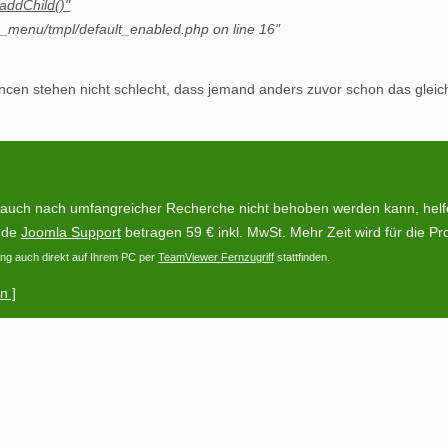
ddChild()"
menu/tmpl/default_enabled.php on line 16"
ancen stehen nicht schlecht, dass jemand anders zuvor schon das gleic
 auch nach umfangreicher Recherche nicht behoben werden kann, helfen
unde
Joomla Support
betragen 59 € inkl. MwSt. Mehr Zeit wird für die Pro
ng auch direkt auf Ihrem PC per
TeamViewer Fernzugriff
stattfinden.
n ]