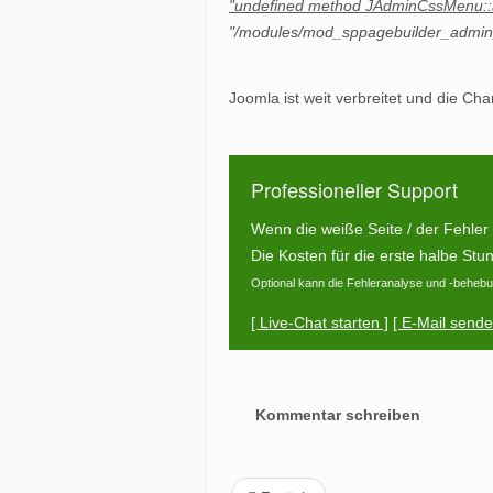
"undefined method JAdminCssMenu::a
"/modules/mod_sppagebuilder_admin_
Joomla ist weit verbreitet und die Ch
Professioneller Support
Wenn die weiße Seite / der Fehler
Die Kosten für die erste halbe St
Optional kann die Fehleranalyse und -behebu
[ Live-Chat starten ]
[ E-Mail sende
Kommentar schreiben