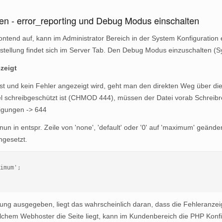
len - error_reporting und Debug Modus einschalten
rontend auf, kann im Administrator Bereich in der System Konfiguration 
stellung findet sich im Server Tab. Den Debug Modus einzuschalten (S
zeigt
 und kein Fehler angezeigt wird, geht man den direkten Weg über die
gel schreibgeschützt ist (CHMOD 444), müssen der Datei vorab Schrei
htigungen -> 644
 nun in entspr. Zeile von 'none', 'default' oder '0' auf 'maximum' geän
ngesetzt.
imum';
ung ausgegeben, liegt das wahrscheinlich daran, dass die Fehleranzei
elchem Webhoster die Seite liegt, kann im Kundenbereich die PHP Konf