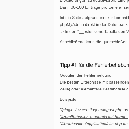
Erweiterungen zu deaktivieren. Eine 
Dann 30-100 Einträge pro Seite anzeig
Ist die Seite aufgrund einer Inkompat
phpMyAdmin direkt in der Datenbank d
-> In der #__extensions Tabelle den W
Anschließend kann die querschießende
Tipp #1 für die Fehlerbehebu
Googlen der Fehlermeldung!
Die besten Ergebnisse mit passenden
Zeile) oder elementare Bestandteile 
Beispiele:
"/plugins/system/logout/logout.php on 
"JHtmlBehavior::mootools not found."
"/libraries/cms/application/site.php on 