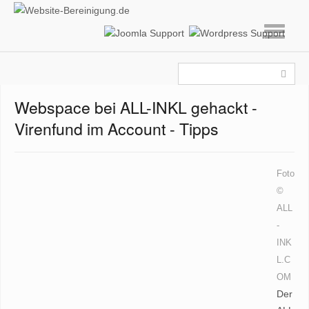
Webspace bei ALL-INKL gehackt -
Virenfund im Account - Tipps
Foto
©
ALL
-
INK
L.C
OM
Der