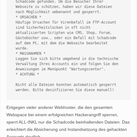
Schadcode gefunden. Um die Besucher Ihrer 
Webseite zu schützen, haben wir diese Dateien 
nach Möglichkeit umbenannt und gesperrt.

* URSACHEN *

Häufige Ursachen für Virenbefall im FTP-Account 
sind Sicherheitslücken in oft nicht 
aktualisierten Scripten wie CMS, Shop, Forum, 
Gästebücher usw., oder ein Befall mit Schadcode 
auf dem PC, mit dem die Webseite bearbeitet 
wurde.

* MASSNAHMEN *

Loggen Sie sich bitte umgehend in die technische 
Verwaltung Ihres Accounts ein und folgen Sie den 
Anweisungen im Menüpunkt "Wartungscenter".

* ACHTUNG *

Nicht alle Dateien konnten automatisch gesperrt 
Entgegen vieler anderer Webhoster, die den gesamten
Webspace bei einem erfolgreichen Hackerangriff sperren,
sperrt ALL-INKL nur die Schadcode beinhaltenden Dateien. Das
erleichtert die Absicherung und Instandsetzung des gehackten
Accounts deutlich.